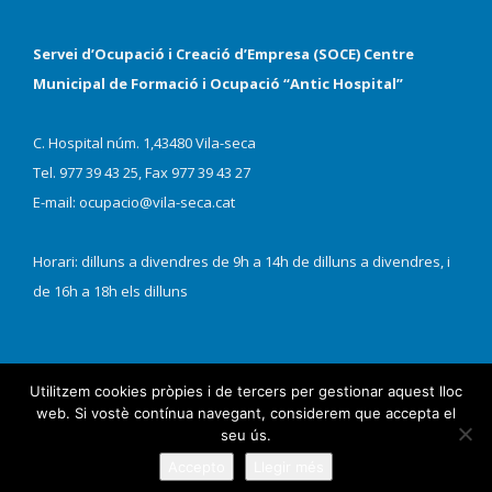
Servei d’Ocupació i Creació d’Empresa (SOCE) Centre
Municipal de Formació i Ocupació “Antic Hospital”
C. Hospital núm. 1,43480 Vila-seca
Tel. 977 39 43 25, Fax 977 39 43 27
E-mail: ocupacio@vila-seca.cat
Horari: dilluns a divendres de 9h a 14h de dilluns a divendres, i
de 16h a 18h els dilluns
Utilitzem cookies pròpies i de tercers per gestionar aquest lloc
web. Si vostè contínua navegant, considerem que accepta el
seu ús.
Accepto
Llegir més
Ajuntament de Vila-Seca |
Nota legal
|
Política de venda