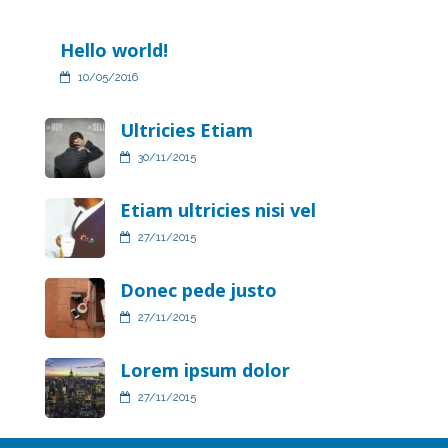
Hello world!
10/05/2016
Pre
Pos
Ultricies Etiam
Trav
30/11/2015
Next
Etiam ultricies nisi vel
Post
27/11/2015
Capitol
Donec pede justo
27/11/2015
Lorem ipsum dolor
27/11/2015